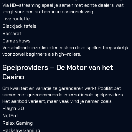
Via HD‑streaming speel je samen met echte dealers, wat
zorgt voor een authentieke casinobeleving.
Live roulette
Blackjack tafels
Baccarat
Game shows
Verschillende inzetlimieten maken deze spellen toegankelijk
voor zowel beginners als high‑rollers.
Spelproviders – De Motor van het
Casino
Om kwaliteit en variatie te garanderen werkt PoolBit.bet
samen met gerenommeerde internationale spelproviders.
Het aanbod varieert, maar vaak vind je namen zoals:
Play’n GO
NetEnt
Relax Gaming
Hacksaw Gaming