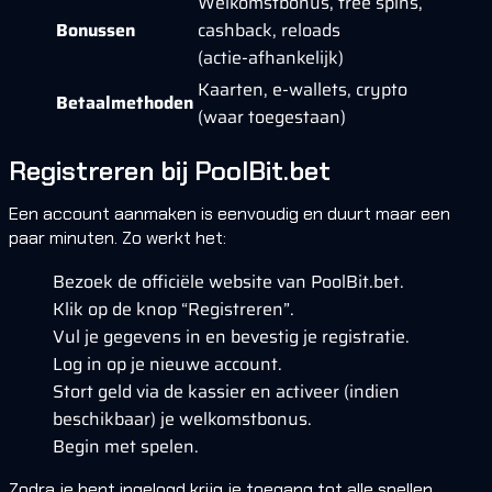
Welkomstbonus, free spins,
Bonussen
cashback, reloads
(actie‑afhankelijk)
Kaarten, e‑wallets, crypto
Betaalmethoden
(waar toegestaan)
Registreren bij PoolBit.bet
Een account aanmaken is eenvoudig en duurt maar een
paar minuten. Zo werkt het:
Bezoek de officiële website van PoolBit.bet.
Klik op de knop “Registreren”.
Vul je gegevens in en bevestig je registratie.
Log in op je nieuwe account.
Stort geld via de kassier en activeer (indien
beschikbaar) je welkomstbonus.
Begin met spelen.
Zodra je bent ingelogd krijg je toegang tot alle spellen,