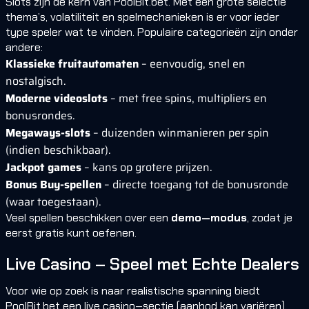
Slots zijn de kern van PoolBit.bet. Met een grote selectie
thema’s, volatiliteit en spelmechanieken is er voor ieder
type speler wat te vinden. Populaire categorieën zijn onder
andere:
Klassieke fruitautomaten
– eenvoudig, snel en
nostalgisch.
Moderne videoslots
– met free spins, multipliers en
bonusrondes.
Megaways‑slots
– duizenden winmanieren per spin
(indien beschikbaar).
Jackpot games
– kans op grotere prijzen.
Bonus Buy‑spellen
– directe toegang tot de bonusronde
(waar toegestaan).
Veel spellen beschikken over een
demo‑modus
, zodat je
eerst gratis kunt oefenen.
Live Casino – Speel met Echte Dealers
Voor wie op zoek is naar realistische spanning biedt
PoolBit.bet een live casino‑sectie (aanbod kan variëren).