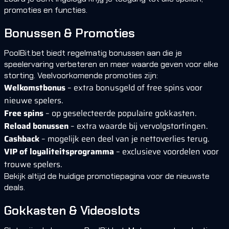
promoties en functies.
Bonussen & Promoties
PoolBit.bet biedt regelmatig bonussen aan die je
speelervaring verbeteren en meer waarde geven voor elke
storting. Veelvoorkomende promoties zijn:
Welkomstbonus
– extra bonusgeld of free spins voor
nieuwe spelers.
Free spins
– op geselecteerde populaire gokkasten.
Reload bonussen
– extra waarde bij vervolgstortingen.
Cashback
– mogelijk een deel van je nettoverlies terug.
VIP of loyaliteitsprogramma
– exclusieve voordelen voor
trouwe spelers.
Bekijk altijd de huidige promotiepagina voor de nieuwste
deals.
Gokkasten & Videoslots