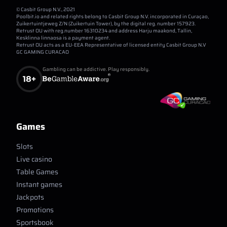
© Casbit Group N.V., 2021
Poolbit.io and related rights belong to Casbit Group N.V. incorporated in Curaçao,
Zuikertuintjeweg Z/N (Zuikertuin Tower), by the digital reg. number 157923.
Retrust OU with reg.number 16310234 and address Harju maakond, Tallin,
Kesklinna linnaosa is a payment agent.
Retrust OU acts as a EU-EEA Representative of licensed entity Casbit Group N.V
GC GAMING CURACAO
Gambling can be addictive. Play responsibly.
Games
Slots
Live casino
Table Games
Instant games
Jackpots
Promotions
Sportsbook