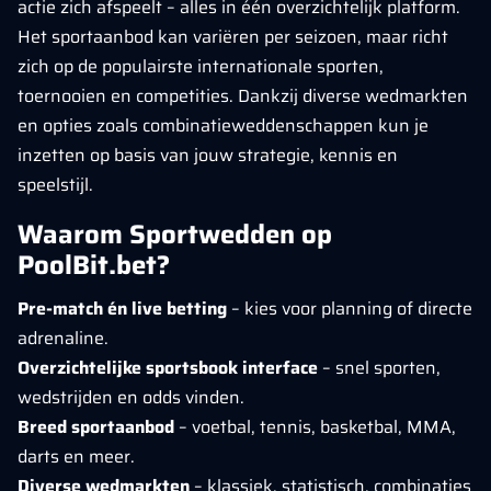
actie zich afspeelt – alles in één overzichtelijk platform.
Het sportaanbod kan variëren per seizoen, maar richt
zich op de populairste internationale sporten,
toernooien en competities. Dankzij diverse wedmarkten
en opties zoals combinatieweddenschappen kun je
inzetten op basis van jouw strategie, kennis en
speelstijl.
Waarom Sportwedden op
PoolBit.bet?
Pre‑match én live betting
– kies voor planning of directe
adrenaline.
Overzichtelijke sportsbook interface
– snel sporten,
wedstrijden en odds vinden.
Breed sportaanbod
– voetbal, tennis, basketbal, MMA,
darts en meer.
Diverse wedmarkten
– klassiek, statistisch, combinaties