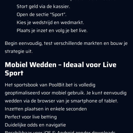
Stort geld via de kassier.
Open de sectie “Sport”.
Kies je wedstrijd en wedmarkt.
Plaats je inzet en volg je bet live.
Begin eenvoudig, test verschillende markten en bouw je
strategie uit.
Mobiel Wedden – Ideaal voor Live
Sport
Het sportsbook van PoolBit.bet is volledig
geoptimaliseerd voor mobiel gebruik. Je kunt eenvoudig
wedden via de browser van je smartphone of tablet.
Inzetten plaatsen in enkele seconden
Perfect voor live betting
Duidelijke odds en navigatie
Beschikbaar voor iOS & Android zonder downloads