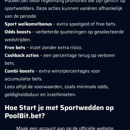
PoolBit.bet biedt regelmatig promoties die zijn gericht op
sportwedders. Deze acties kunnen variëren afhankelijk
van de periode.
Sport welkomstbonus
– extra speelgeld of free bets.
Odds boosts
– verbeterde quoteringen op geselecteerde
wedstrijden.
Free bets
– inzet zonder extra risico.
Cashback acties
– een percentage terug op verloren
bets.
Combi‑boosts
– extra winstpercentages voor
accumulator bets.
Lees altijd de voorwaarden, zoals minimale odds,
geldigheidsduur en inzetlimieten.
Hoe Start je met Sportwedden op
PoolBit.bet?
Maak een account aan op de officiële website.