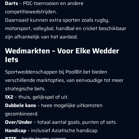
Darts
– PDC‑toernooien en andere
competitiewedstrijden.
Daarnaast kunnen extra sporten zoals rugby,
motorsport, volleybal, handbal en cricket beschikbaar
zijn afhankelijk van het aanbod.
Wedmarkten – Voor Elke Wedder
Iets
Sportweddenschappen bij PoolBit.bet bieden
verschillende marktopties, van eenvoudige tot meer
strategische bets.
1X2
– thuis, gelijkspel of uit.
Dubbele kans
– twee mogelijke uitkomsten
gecombineerd.
Over/Under
– totaal aantal goals, punten of sets.
Handicap
– inclusief Aziatische handicap.
BTTS
– beide teams scoren.