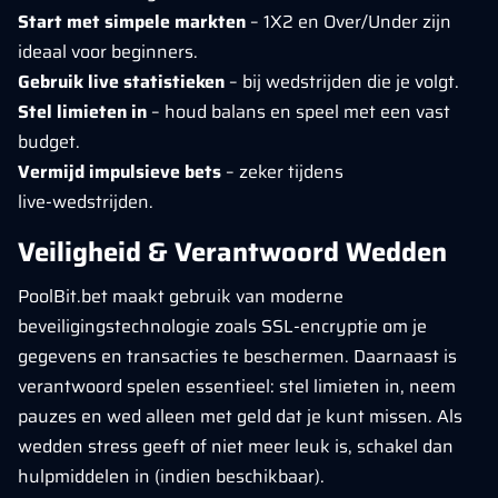
Start met simpele markten
– 1X2 en Over/Under zijn
ideaal voor beginners.
Gebruik live statistieken
– bij wedstrijden die je volgt.
Stel limieten in
– houd balans en speel met een vast
budget.
Vermijd impulsieve bets
– zeker tijdens
live‑wedstrijden.
Veiligheid & Verantwoord Wedden
PoolBit.bet maakt gebruik van moderne
beveiligingstechnologie zoals SSL‑encryptie om je
gegevens en transacties te beschermen. Daarnaast is
verantwoord spelen essentieel: stel limieten in, neem
pauzes en wed alleen met geld dat je kunt missen. Als
wedden stress geeft of niet meer leuk is, schakel dan
hulpmiddelen in (indien beschikbaar).