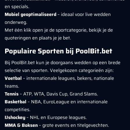
en specials.
Mobiel geoptimaliseerd
– ideaal voor live wedden
onderweg.
Met één klik open je de sportcategorie, bekijk je de
quoteringen en plaats je je bet.
Populaire Sporten bij PoolBit.bet
Bij PoolBit.bet kun je doorgaans wedden op een brede
selectie van sporten. Veelgekozen categorieën zijn:
Voetbal
– internationale leagues, bekers, nationale
teams.
Tennis
– ATP, WTA, Davis Cup, Grand Slams.
Basketbal
– NBA, EuroLeague en internationale
competities.
IJshockey
– NHL en Europese leagues.
MMA & Boksen
– grote events en titelgevechten.