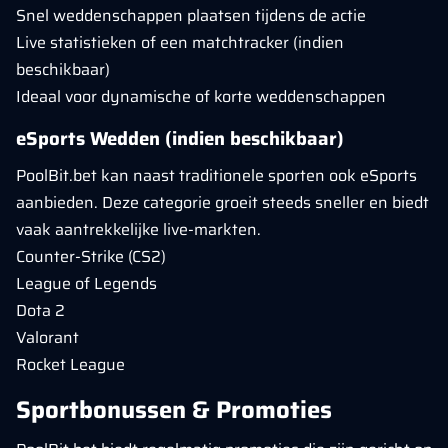
Snel weddenschappen plaatsen tijdens de actie
Live statistieken of een matchtracker (indien
beschikbaar)
Ideaal voor dynamische of korte weddenschappen
eSports Wedden (indien beschikbaar)
PoolBit.bet kan naast traditionele sporten ook eSports
aanbieden. Deze categorie groeit steeds sneller en biedt
vaak aantrekkelijke live‑markten.
Counter‑Strike (CS2)
League of Legends
Dota 2
Valorant
Rocket League
Sportbonussen & Promoties